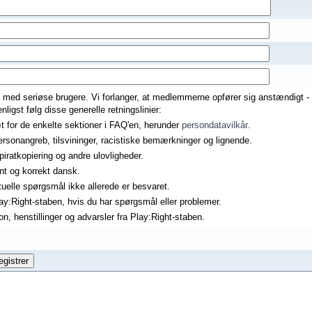
ed med seriøse brugere. Vi forlanger, at medlemmerne opfører sig anstændigt -
ligst følg disse generelle retningslinier:
 for de enkelte sektioner i FAQ'en, herunder
persondatavilkår
.
rsonangreb, tilsvininger, racistiske bemærkninger og lignende.
iratkopiering og andre ulovligheder.
ænt og korrekt dansk.
elle spørgsmål ikke allerede er besvaret.
ay:Right-staben, hvis du har spørgsmål eller problemer.
on, henstillinger og advarsler fra Play:Right-staben.