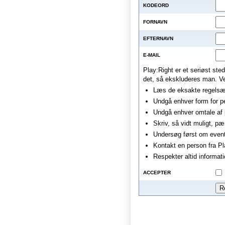
KODEORD
FORNAVN
EFTERNAVN
E-MAIL
Play:Right er et seriøst st
det, så ekskluderes man. Ven
Læs de eksakte regelsæt
Undgå enhver form for pe
Undgå enhver omtale af p
Skriv, så vidt muligt, p
Undersøg først om eventu
Kontakt en person fra Pl
Respekter altid informati
ACCEPTER