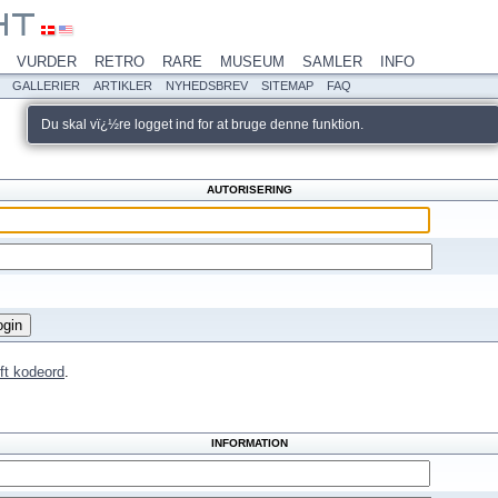
VURDER
RETRO
RARE
MUSEUM
SAMLER
INFO
GALLERIER
ARTIKLER
NYHEDSBREV
SITEMAP
FAQ
Du skal vï¿½re logget ind for at bruge denne funktion.
AUTORISERING
ft kodeord
.
INFORMATION