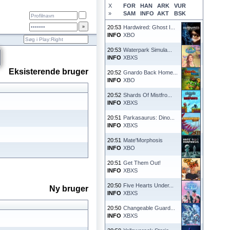
X
FOR
HAN
ARK
VUR
»
SAM
INFO
AKT
BSK
20:53
Hardwired: Ghost I...
INFO
XBO
20:53
Waterpark Simula...
INFO
XBXS
Eksisterende bruger
20:52
Gnardo Back Home...
INFO
XBO
20:52
Shards Of Mistfro...
INFO
XBXS
20:51
Parkasaurus: Dino...
INFO
XBXS
20:51
Mate'Morphosis
INFO
XBO
20:51
Get Them Out!
INFO
XBXS
20:50
Five Hearts Under...
Ny bruger
INFO
XBXS
20:50
Changeable Guard...
INFO
XBXS