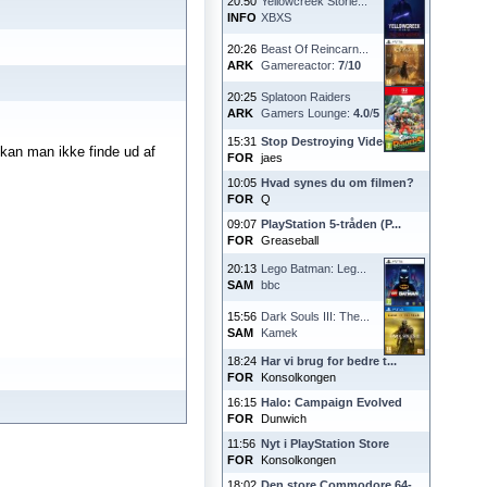
20:50
Yellowcreek Storie...
INFO
XBXS
20:26
Beast Of Reincarn...
ARK
Gamereactor:
7
/
10
20:25
Splatoon Raiders
ARK
Gamers Lounge:
4.0
/
5
15:31
Stop Destroying Videoga...
 kan man ikke finde ud af
FOR
jaes
10:05
Hvad synes du om filmen?
FOR
Q
09:07
PlayStation 5-tråden (P...
FOR
Greaseball
20:13
Lego Batman: Leg...
SAM
bbc
15:56
Dark Souls III: The...
SAM
Kamek
18:24
Har vi brug for bedre t...
FOR
Konsolkongen
16:15
Halo: Campaign Evolved
FOR
Dunwich
11:56
Nyt i PlayStation Store
FOR
Konsolkongen
18:02
Den store Commodore 64-...