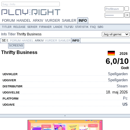
FORUM
HANDEL
ARKIV
VURDER
SAMLER
INFO
TITLER
RELEASE
SERIER
FIRMAER
LANDE
TILFØJ
STATISTIK
FAQ
SØG
Info
Titler
Thrifty Business
SE I:
FORUM
HANDEL
ARKIV
VURDER
SAMLER
INFO
SCREENS
Thrifty Business
2026
6,0
/
10
Godt
Spellgarden
UDVIKLER
Spellgarden
UDGIVER
Steam
DISTRIBUTØR
18. maj 2026
UDGIVELSE
Pc
PLATFORM
US
UDGAVE