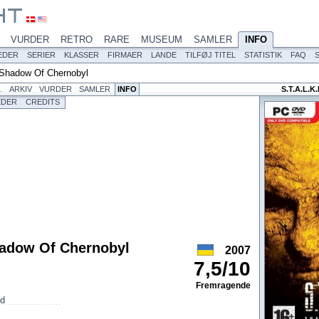
VURDER
RETRO
RARE
MUSEUM
SAMLER
INFO
EDER
SERIER
KLASSER
FIRMAER
LANDE
TILFØJ TITEL
STATISTIK
FAQ
 Shadow Of Chernobyl
L
ARKIV
VURDER
SAMLER
INFO
S.T.A.L.
EDER
CREDITS
hadow Of Chernobyl
2007
7,5
/
10
Fremragende
d