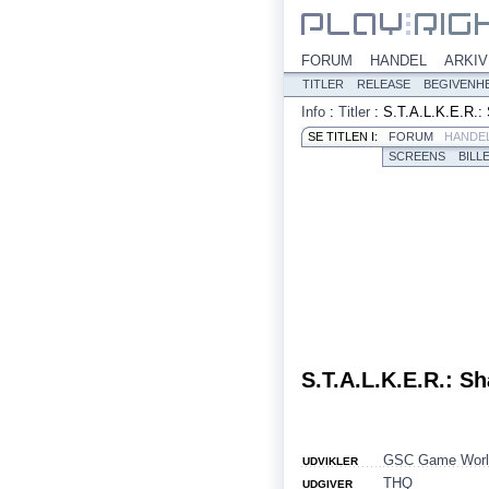
FORUM
HANDEL
ARKIV
TITLER
RELEASE
BEGIVENH
Info
:
Titler
:
S.T.A.L.K.E.R.:
SE TITLEN I:
FORUM
HANDE
SCREENS
BILL
S.T.A.L.K.E.R.: S
GSC Game Worl
UDVIKLER
THQ
UDGIVER