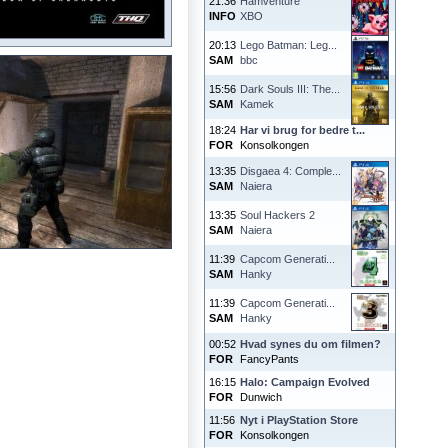
21:36
Hamventure
INFO
XBO
20:13
Lego Batman: Leg...
SAM
bbc
15:56
Dark Souls III: The...
SAM
Kamek
18:24
Har vi brug for bedre t...
FOR
Konsolkongen
13:35
Disgaea 4: Comple...
SAM
Naiera
13:35
Soul Hackers 2
SAM
Naiera
11:39
Capcom Generati...
SAM
Hanky
11:39
Capcom Generati...
SAM
Hanky
00:52
Hvad synes du om filmen?
FOR
FancyPants
16:15
Halo: Campaign Evolved
FOR
Dunwich
11:56
Nyt i PlayStation Store
FOR
Konsolkongen