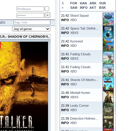
X
FOR
HAN
ARK
VUR
»
SAM
INFO
AKT
BSK
21:42
Shard Squad
INFO
XBO
SØG
21:42
Space Tail: Definit...
INFO
XBXS
K.E.R.: SHADOW OF CHERNOBYL
21:42
Kynseed
INFO
XBO
21:41
Fading Clouds
INFO
XBXS
21:41
Fading Clouds
INFO
XBO
21:41
Shards Of Mistfro...
INFO
XBO
21:40
Mistfall Hunter
INFO
XBXS
21:39
Leafy Corner
INFO
XBO
21:39
Detective Holmes...
INFO
XBO