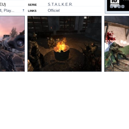
(EU)
S.T.A.L.K.E.R.
SERIE
4
,
Play
...
Officiel
LINKS