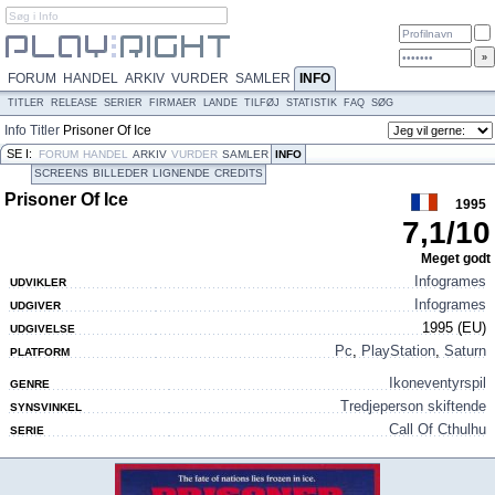
FORUM
HANDEL
ARKIV
VURDER
SAMLER
INFO
TITLER
RELEASE
SERIER
FIRMAER
LANDE
TILFØJ
STATISTIK
FAQ
SØG
Info
Titler
Prisoner Of Ice
SE I:
FORUM
HANDEL
ARKIV
VURDER
SAMLER
INFO
SCREENS
BILLEDER
LIGNENDE
CREDITS
Prisoner Of Ice
1995
7,1
/
10
Meget godt
Infogrames
UDVIKLER
Infogrames
UDGIVER
1995 (EU)
UDGIVELSE
Pc
,
PlayStation
,
Saturn
PLATFORM
Ikoneventyrspil
GENRE
Tredjeperson skiftende
SYNSVINKEL
Call Of Cthulhu
SERIE