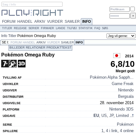
FORUM
HANDEL
ARKIV
VURDER
SAMLER
INFO
TITLER
RELEASE
SERIER
FIRMAER
LANDE
TILFØJ
STATISTIK
FAQ
SØG
Info
Titler
Pokémon Omega Ruby
SE I:
FORUM
HANDEL
ARKIV
VURDER
SAMLER
INFO
BILLEDER
RELATIONER
PRODUKTTEKST
Pokémon Omega Ruby
2014
6,8
/
10
Meget godt
Pokémon Alpha Sapph...
TVILLING AF
Game Freak
UDVIKLER
Nintendo
UDGIVER
Bergsala
DISTRIBUTØR
28. november 2014
UDGIVELSE
Nintendo 3DS
PLATFORM
EU
,
US
,
JP
,
Limited
...
UDGAVE
Pokémon
SERIE
1
,
4 i link
,
4 online
SPILLERE