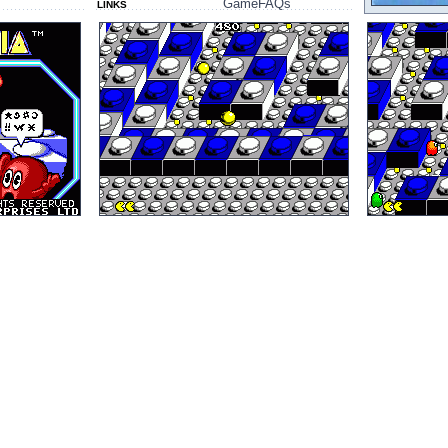
GameFAQs
LINKS