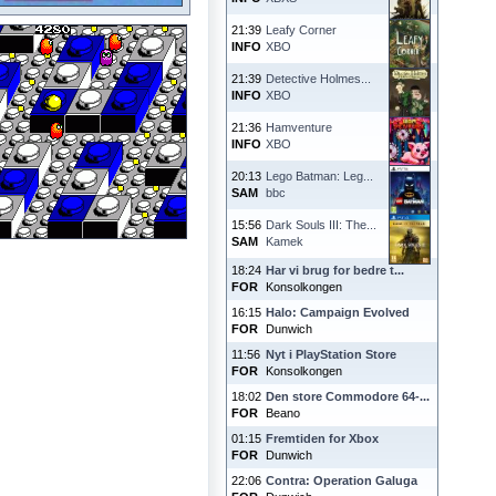
21:39
Leafy Corner
INFO
XBO
21:39
Detective Holmes...
INFO
XBO
21:36
Hamventure
INFO
XBO
20:13
Lego Batman: Leg...
SAM
bbc
15:56
Dark Souls III: The...
SAM
Kamek
18:24
Har vi brug for bedre t...
FOR
Konsolkongen
16:15
Halo: Campaign Evolved
FOR
Dunwich
11:56
Nyt i PlayStation Store
FOR
Konsolkongen
18:02
Den store Commodore 64-...
FOR
Beano
01:15
Fremtiden for Xbox
FOR
Dunwich
22:06
Contra: Operation Galuga