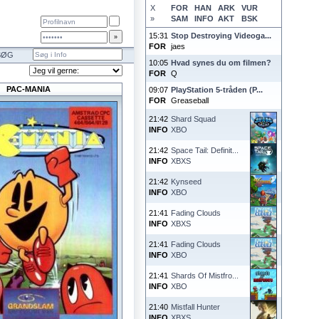
X
FOR
HAN
ARK
VUR
»
SAM
INFO
AKT
BSK
15:31
Stop Destroying Videoga...
FOR
jaes
SØG
10:05
Hvad synes du om filmen?
FOR
Q
PAC-MANIA
09:07
PlayStation 5-tråden (P...
FOR
Greaseball
21:42
Shard Squad
INFO
XBO
21:42
Space Tail: Definit...
INFO
XBXS
21:42
Kynseed
INFO
XBO
21:41
Fading Clouds
INFO
XBXS
21:41
Fading Clouds
INFO
XBO
21:41
Shards Of Mistfro...
INFO
XBO
21:40
Mistfall Hunter
INFO
XBXS