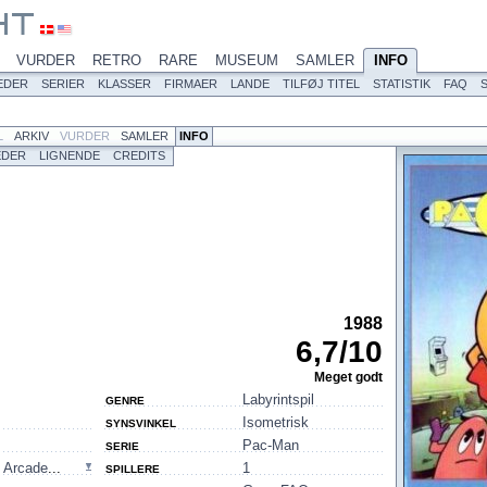
VURDER
RETRO
RARE
MUSEUM
SAMLER
INFO
EDER
SERIER
KLASSER
FIRMAER
LANDE
TILFØJ TITEL
STATISTIK
FAQ
L
ARKIV
VURDER
SAMLER
INFO
EDER
LIGNENDE
CREDITS
1988
6,7
/
10
Meget godt
Labyrintspil
GENRE
Isometrisk
SYNSVINKEL
Pac-Man
SERIE
,
Arcade
...
1
SPILLERE