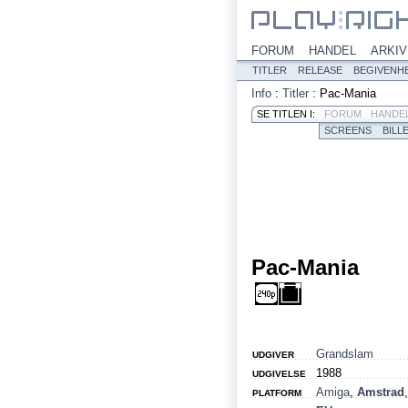
FORUM
HANDEL
ARKIV
TITLER
RELEASE
BEGIVENH
Info
:
Titler
:
Pac-Mania
SE TITLEN I:
FORUM
HANDE
SCREENS
BILL
Pac-Mania
Grandslam
UDGIVER
1988
UDGIVELSE
Amiga
,
Amstrad
PLATFORM