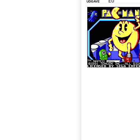
EU
UDGAVE