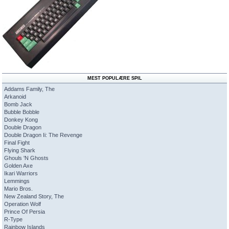
MEST POPULÆRE SPIL
Addams Family, The
Arkanoid
Bomb Jack
Bubble Bobble
Donkey Kong
Double Dragon
Double Dragon Ii: The Revenge
Final Fight
Flying Shark
Ghouls 'N Ghosts
Golden Axe
Ikari Warriors
Lemmings
Mario Bros.
New Zealand Story, The
Operation Wolf
Prince Of Persia
R-Type
Rainbow Islands