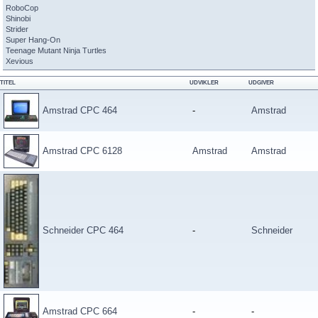
RoboCop
Shinobi
Strider
Super Hang-On
Teenage Mutant Ninja Turtles
Xevious
TITEL
UDVIKLER
UDGIVER
Amstrad CPC 464
-
Amstrad
Amstrad CPC 6128
Amstrad
Amstrad
Schneider CPC 464
-
Schneider
Amstrad CPC 664
-
-