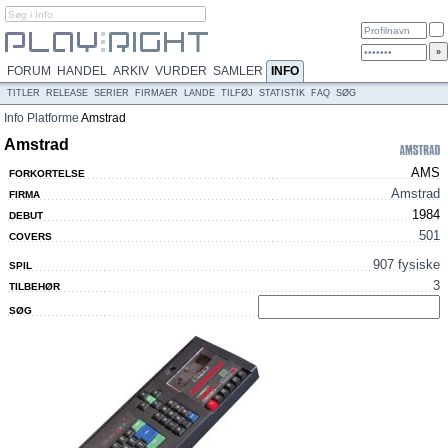
FORUM
HANDEL
ARKIV
VURDER
SAMLER
INFO
TITLER
RELEASE
SERIER
FIRMAER
LANDE
TILFØJ
STATISTIK
FAQ
SØG
Info
Platforme
Amstrad
Amstrad
AMS
FORKORTELSE
Amstrad
FIRMA
1984
DEBUT
501
COVERS
907 fysiske
SPIL
3
TILBEHØR
SØG