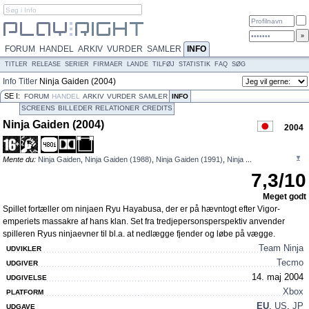
FORUM
HANDEL
ARKIV
VURDER
SAMLER
INFO
TITLER
RELEASE
SERIER
FIRMAER
LANDE
TILFØJ
STATISTIK
FAQ
SØG
Info
Titler
Ninja Gaiden (2004)
SE I:
FORUM
HANDEL
ARKIV
VURDER
SAMLER
INFO
SCREENS
BILLEDER
RELATIONER
CREDITS
Ninja Gaiden (2004)
2004
Mente du:
Ninja Gaiden
,
Ninja Gaiden (1988)
,
Ninja Gaiden (1991)
,
Ninja
...
7,3
/
10
Meget godt
Spillet fortæller om ninjaen Ryu Hayabusa, der er på hævntogt efter Vigor-
emperiets massakre af hans klan. Set fra tredjepersonsperspektiv anvender
spilleren Ryus ninjaevner til bl.a. at nedlægge fjender og løbe på vægge.
Team Ninja
UDVIKLER
Tecmo
UDGIVER
14. maj 2004
UDGIVELSE
Xbox
PLATFORM
EU
,
US
,
JP
UDGAVE