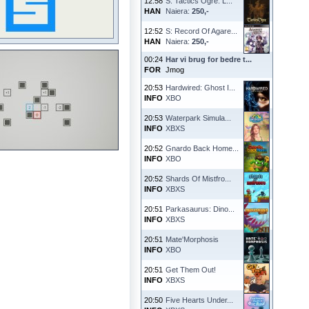
12:58
S: Tactics Ogre: L...
HAN
Naiera:
250,-
12:52
S: Record Of Agare...
HAN
Naiera:
250,-
00:24
Har vi brug for bedre t...
FOR
Jmog
20:53
Hardwired: Ghost I...
INFO
XBO
20:53
Waterpark Simula...
INFO
XBXS
20:52
Gnardo Back Home...
INFO
XBO
20:52
Shards Of Mistfro...
INFO
XBXS
20:51
Parkasaurus: Dino...
INFO
XBXS
20:51
Mate'Morphosis
INFO
XBO
20:51
Get Them Out!
INFO
XBXS
20:50
Five Hearts Under...