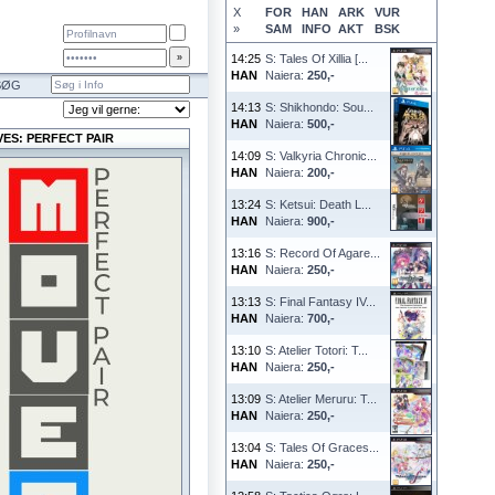
X
FOR
HAN
ARK
VUR
»
SAM
INFO
AKT
BSK
14:25
S: Tales Of Xillia [...
HAN
Naiera:
250,-
SØG
14:13
S: Shikhondo: Sou...
HAN
Naiera:
500,-
ES: PERFECT PAIR
14:09
S: Valkyria Chronic...
HAN
Naiera:
200,-
13:24
S: Ketsui: Death L...
HAN
Naiera:
900,-
13:16
S: Record Of Agare...
HAN
Naiera:
250,-
13:13
S: Final Fantasy IV...
HAN
Naiera:
700,-
13:10
S: Atelier Totori: T...
HAN
Naiera:
250,-
13:09
S: Atelier Meruru: T...
HAN
Naiera:
250,-
13:04
S: Tales Of Graces...
HAN
Naiera:
250,-