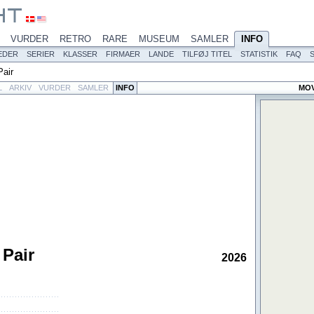
VURDER
RETRO
RARE
MUSEUM
SAMLER
INFO
EDER
SERIER
KLASSER
FIRMAER
LANDE
TILFØJ TITEL
STATISTIK
FAQ
Pair
L
ARKIV
VURDER
SAMLER
INFO
MOV
 Pair
2026