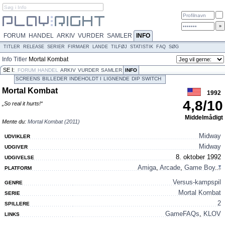
FORUM
HANDEL
ARKIV
VURDER
SAMLER
INFO
TITLER
RELEASE
SERIER
FIRMAER
LANDE
TILFØJ
STATISTIK
FAQ
SØG
Info
Titler
Mortal Kombat
SE I:
FORUM
HANDEL
ARKIV
VURDER
SAMLER
INFO
SCREENS
BILLEDER
INDEHOLDT I
LIGNENDE
DIP SWITCH
CREDITS
Mortal Kombat
1992
4,8
/
10
„So real it hurts!“
Middelmådigt
Mente du:
Mortal Kombat (2011)
Midway
UDVIKLER
Midway
UDGIVER
8. oktober 1992
UDGIVELSE
Amiga
,
Arcade
,
Game Boy
...
PLATFORM
Versus-kampspil
GENRE
Mortal Kombat
SERIE
2
SPILLERE
GameFAQs
,
KLOV
LINKS