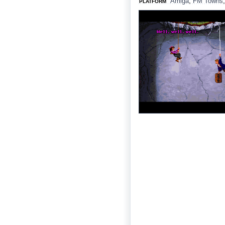
Amiga
,
FM Towns
PLATFORM