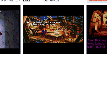
,
Macintosh
...
GameFAQs
LINKS