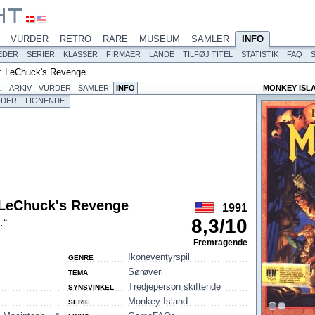
VURDER
RETRO
RARE
MUSEUM
SAMLER
INFO
EDER
SERIER
KLASSER
FIRMAER
LANDE
TILFØJ TITEL
STATISTIK
FAQ
: LeChuck's Revenge
L
ARKIV
VURDER
SAMLER
INFO
MONKEY ISLA
EDER
LIGNENDE
 LeChuck's Revenge
1991
8,3
/
10
.“
Fremragende
Ikoneventyrspil
GENRE
Sørøveri
TEMA
Tredjeperson skiftende
SYNSVINKEL
Monkey Island
SERIE