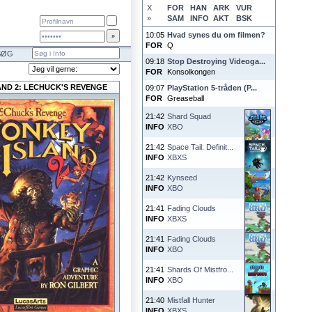
X
FOR
HAN
ARK
VUR
»
SAM
INFO
AKT
BSK
10:05
Hvad synes du om filmen?
FOR
Q
SØG
09:18
Stop Destroying Videoga...
FOR
Konsolkongen
ND 2: LECHUCK'S REVENGE
09:07
PlayStation 5-tråden (P...
FOR
Greaseball
21:42
Shard Squad
INFO
XBO
21:42
Space Tail: Definit...
INFO
XBXS
21:42
Kynseed
INFO
XBO
21:41
Fading Clouds
INFO
XBXS
21:41
Fading Clouds
INFO
XBO
21:41
Shards Of Mistfro...
INFO
XBO
21:40
Mistfall Hunter
INFO
XBXS