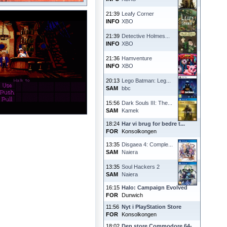
21:39
Leafy Corner
INFO
XBO
21:39
Detective Holmes...
INFO
XBO
21:36
Hamventure
INFO
XBO
20:13
Lego Batman: Leg...
SAM
bbc
15:56
Dark Souls III: The...
SAM
Kamek
18:24
Har vi brug for bedre t...
FOR
Konsolkongen
13:35
Disgaea 4: Comple...
SAM
Naiera
13:35
Soul Hackers 2
SAM
Naiera
16:15
Halo: Campaign Evolved
FOR
Dunwich
11:56
Nyt i PlayStation Store
FOR
Konsolkongen
18:02
Den store Commodore 64-...