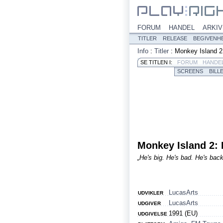
FORUM
HANDEL
ARKIV
TITLER
RELEASE
BEGIVENH
Info
:
Titler
:
Monkey Island 2
SE TITLEN I:
FORUM
HANDE
SCREENS
BILL
Monkey Island 2:
„He's big. He's bad. He's back
LucasArts
UDVIKLER
LucasArts
UDGIVER
1991 (EU)
UDGIVELSE