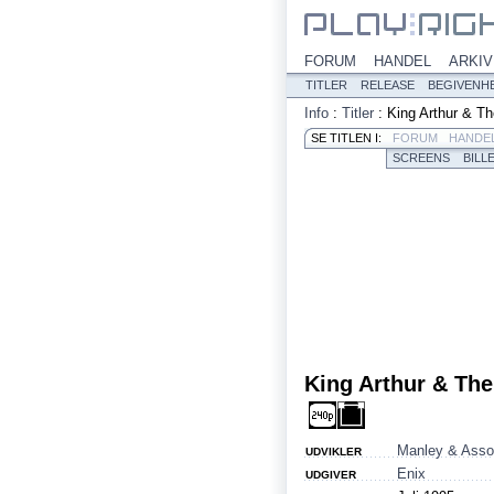
FORUM
HANDEL
ARKIV
TITLER
RELEASE
BEGIVENH
Info
:
Titler
:
King Arthur & Th
SE TITLEN I:
FORUM
HANDE
SCREENS
BILL
King Arthur & The
Manley & Asso
UDVIKLER
Enix
UDGIVER