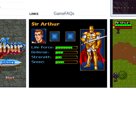
o
GameFAQs
LINKS