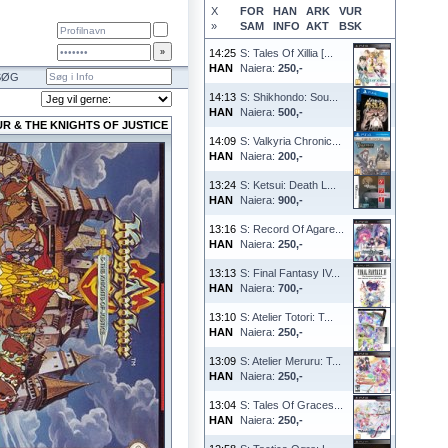
X
FOR
HAN
ARK
VUR
»
SAM
INFO
AKT
BSK
14:25
S: Tales Of Xillia [...
HAN
Naiera:
250,-
SØG
14:13
S: Shikhondo: Sou...
HAN
Naiera:
500,-
R & THE KNIGHTS OF JUSTICE
14:09
S: Valkyria Chronic...
HAN
Naiera:
200,-
13:24
S: Ketsui: Death L...
HAN
Naiera:
900,-
13:16
S: Record Of Agare...
HAN
Naiera:
250,-
13:13
S: Final Fantasy IV...
HAN
Naiera:
700,-
13:10
S: Atelier Totori: T...
HAN
Naiera:
250,-
13:09
S: Atelier Meruru: T...
HAN
Naiera:
250,-
13:04
S: Tales Of Graces...
HAN
Naiera:
250,-