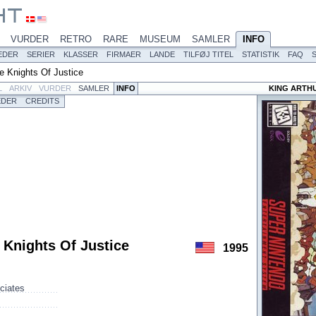
VURDER
RETRO
RARE
MUSEUM
SAMLER
INFO
EDER
SERIER
KLASSER
FIRMAER
LANDE
TILFØJ TITEL
STATISTIK
FAQ
e Knights Of Justice
L
ARKIV
VURDER
SAMLER
INFO
KING ARTHU
EDER
CREDITS
 Knights Of Justice
1995
ciates