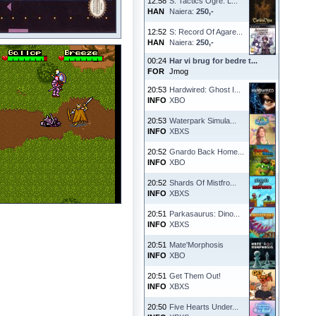
12:58
S: Tactics Ogre: L...
HAN
Naiera:
250,-
12:52
S: Record Of Agare...
HAN
Naiera:
250,-
00:24
Har vi brug for bedre t...
FOR
Jmog
20:53
Hardwired: Ghost I...
INFO
XBO
20:53
Waterpark Simula...
INFO
XBXS
20:52
Gnardo Back Home...
INFO
XBO
20:52
Shards Of Mistfro...
INFO
XBXS
20:51
Parkasaurus: Dino...
INFO
XBXS
20:51
Mate'Morphosis
INFO
XBO
20:51
Get Them Out!
INFO
XBXS
20:50
Five Hearts Under...