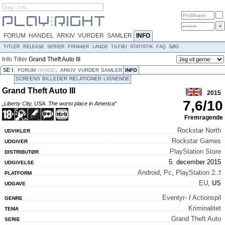
FORUM
HANDEL
ARKIV
VURDER
SAMLER
INFO
TITLER
RELEASE
SERIER
FIRMAER
LANDE
TILFØJ
STATISTIK
FAQ
SØG
Info
Titler
Grand Theft Auto III
SE I:
FORUM
HANDEL
ARKIV
VURDER
SAMLER
INFO
SCREENS
BILLEDER
RELATIONER
LIGNENDE
Grand Theft Auto III
2015
7,6
/
10
„Liberty City, USA. The worst place in America“
Fremragende
Rockstar North
UDVIKLER
Rockstar Games
UDGIVER
PlayStation Store
DISTRIBUTØR
5. december 2015
UDGIVELSE
Android
,
Pc
,
PlayStation 2
...
PLATFORM
EU
,
US
UDGAVE
Eventyr-
/
Actionspil
GENRE
Kriminalitet
TEMA
Grand Theft Auto
SERIE