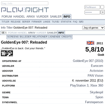
FORUM
HANDEL
ARKIV
VURDER
SAMLER
INFO
TITLER
RELEASE
SERIER
FIRMAER
LANDE
TILFØJ
STATISTIK
FAQ
SØG
Info
Titler
GoldenEye 007: Reloaded
SE I:
FORUM
HANDEL
ARKIV
VURDER
SAMLER
INFO
SCREENS
BILLEDER
RELATIONER
LIGNENDE
CREDITS
GoldenEye 007: Reloaded
2011
5,8
/
10
„GoldenEye is back. Get your friends.“
Godt
GoldenEye 007 (2010)
OPDATERING AF
Eurocom
UDVIKLER
Activision
UDGIVER
PAN Vision
DISTRIBUTØR
4. november 2011 (EU)
UDGIVELSE
PlayStation 3
,
Xbox 360
PLATFORM
Skydespil
GENRE
Spion
TEMA
Førsteperson
SYNSVINKEL