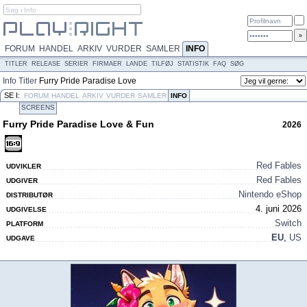
FORUM
HANDEL
ARKIV
VURDER
SAMLER
INFO
TITLER
RELEASE
SERIER
FIRMAER
LANDE
TILFØJ
STATISTIK
FAQ
SØG
Info
Titler
Furry Pride Paradise Love
& Fun
SE I:
FORUM
HANDEL
ARKIV
VURDER
SAMLER
INFO
SCREENS
Furry Pride Paradise Love & Fun
2026
Red Fables
UDVIKLER
Red Fables
UDGIVER
Nintendo eShop
DISTRIBUTØR
4. juni 2026
UDGIVELSE
Switch
PLATFORM
EU
,
US
UDGAVE