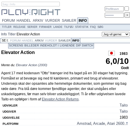
FORUM
HANDEL
ARKIV
VURDER
SAMLER
INFO
TITLER
RELEASE
SERIER
FIRMAER
LANDE
TILFØJ
STATISTIK
FAQ
SØG
Info
Titler
Elevator Action
SE I:
FORUM
HANDEL
ARKIV
VURDER
SAMLER
INFO
SCREENS
BILLEDER
INDEHOLDT I
LIGNENDE
DIP SWITCH
Elevator Action
1983
6,0
/
10
Mente du:
Elevator Action (2000)
Godt
Agent 17 med kodenavn "Otto" trænger ind fra taget på en 30 etager høj bygning.
Formålet er at bevæge sig ned til kælderen, primært ved brug af elevatorer.
Undervejs skal der opsamles alle hemmelige dokumenter, som gemmer sig bag
røde døre. Fra blå døre kommer fjendtlige agenter, der skal undgåes eller
uskadeliggøres, før man selv bliver uskadeliggjort. Ti år efter udgivelsen lavede
Taito en opfølger i form af
Elevator Action Returns
.
Taito
UDVIKLER
Taito
UDGIVER
1983
UDGIVELSE
Amstrad
,
Arcade
,
Atari 2600
...
PLATFORM