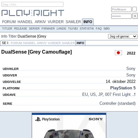
FORUM
HANDEL
ARKIV
VURDER
SAMLER
INFO
TITLER
RELEASE
SERIER
FIRMAER
LANDE
TILFØJ
STATISTIK
FAQ
SØG
Info
Titler
DualSense [Grey
Camouflage]
SE I:
FORUM
HANDEL
ARKIV
VURDER
SAMLER
INFO
DualSense [Grey Camouflage]
2022
Sony
UDVIKLER
Sony
UDGIVER
14. oktober 2022
UDGIVELSE
PlayStation 5
PLATFORM
EU
,
US
,
JP
,
007 First Light
...
UDGAVE
Controller (standard)
SERIE