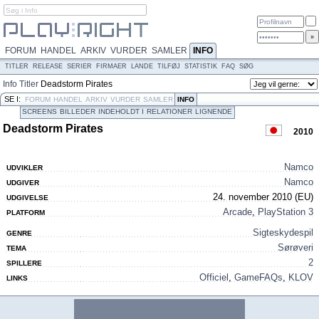
FORUM
HANDEL
ARKIV
VURDER
SAMLER
INFO
TITLER
RELEASE
SERIER
FIRMAER
LANDE
TILFØJ
STATISTIK
FAQ
SØG
Info
Titler
Deadstorm Pirates
SE I:
FORUM
HANDEL
ARKIV
VURDER
SAMLER
INFO
SCREENS
BILLEDER
INDEHOLDT I
RELATIONER
LIGNENDE
CREDITS
Deadstorm Pirates
2010
Namco
UDVIKLER
Namco
UDGIVER
24. november 2010 (EU)
UDGIVELSE
Arcade
,
PlayStation 3
PLATFORM
Sigteskydespil
GENRE
Sørøveri
TEMA
2
SPILLERE
Officiel
,
GameFAQs
,
KLOV
LINKS