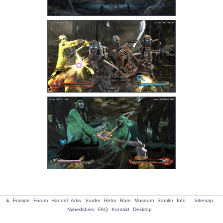
Forside
Forum
Handel
Arkiv
Vurder
Retro
Rare
Museum
Samler
Info
:
Sitemap
Nyhedsbrev
FAQ
Kontakt
Desktop
copyright Play:Right 2002-2026