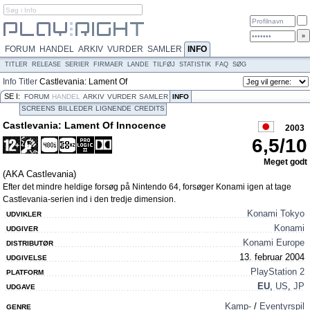
FORUM
HANDEL
ARKIV
VURDER
SAMLER
INFO
TITLER
RELEASE
SERIER
FIRMAER
LANDE
TILFØJ
STATISTIK
FAQ
SØG
Info
Titler
Castlevania: Lament Of
Innocence
SE I:
FORUM
HANDEL
ARKIV
VURDER
SAMLER
INFO
SCREENS
BILLEDER
LIGNENDE
CREDITS
Castlevania: Lament Of Innocence
2003
6,5
/
10
Meget godt
(AKA Castlevania)
Efter det mindre heldige forsøg på Nintendo 64, forsøger Konami igen at tage
Castlevania-serien ind i den tredje dimension.
Konami Tokyo
UDVIKLER
Konami
UDGIVER
Konami Europe
DISTRIBUTØR
13. februar 2004
UDGIVELSE
PlayStation 2
PLATFORM
EU
,
US
,
JP
UDGAVE
Kamp-
/
Eventyrspil
GENRE