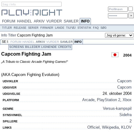
FORUM
HANDEL
ARKIV
VURDER
SAMLER
INFO
TITLER
RELEASE
SERIER
FIRMAER
LANDE
TILFØJ
STATISTIK
FAQ
SØG
Info
Titler
Capcom Fighting Jam
SE I:
FORUM
HANDEL
ARKIV
VURDER
SAMLER
INFO
SCREENS
BILLEDER
LIGNENDE
CREDITS
Capcom Fighting Jam
2004
„A Tributo to Classic Arcade Fighting Games!“
(AKA Capcom Fighting Evolution)
Capcom
UDVIKLER
Capcom
UDGIVER
24. oktober 2004
UDGIVELSE
Arcade
,
PlayStation 2
,
Xbox
PLATFORM
Versus-kampspil
GENRE
Sidefra
SYNSVINKEL
2
SPILLERE
Officiel
,
Wikipedia
,
KLOV
LINKS