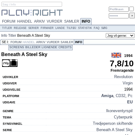
FORUM
HANDEL
ARKIV
VURDER
SAMLER
INFO
TITLER
RELEASE
SERIER
FIRMAER
LANDE
TILFØJ
STATISTIK
FAQ
SØG
Info
Titler
Beneath A Steel Sky
SE I:
FORUM
HANDEL
ARKIV
VURDER
SAMLER
INFO
SCREENS
BILLEDER
LIGNENDE
CREDITS
Beneath A Steel Sky
1994
7,8
/
10
Fremragende
Revolution
UDVIKLER
Virgin
UDGIVER
1994
UDGIVELSE
Amiga
,
CD32
,
Pc
PLATFORM
EU
UDGAVE
Ikoneventyrspil
GENRE
Cyberpunk
TEMA
Tredjeperson skiftende
SYNSVINKEL
Beneath A Steel Sky
SERIE