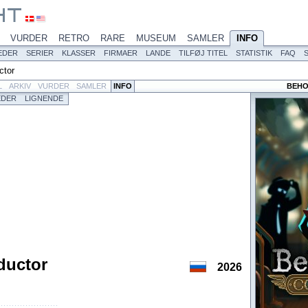
VURDER
RETRO
RARE
MUSEUM
SAMLER
INFO
EDER
SERIER
KLASSER
FIRMAER
LANDE
TILFØJ TITEL
STATISTIK
FAQ
ctor
L
ARKIV
VURDER
SAMLER
INFO
BEHO
EDER
LIGNENDE
ductor
2026