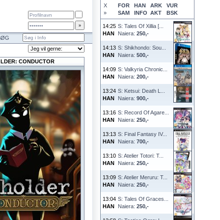
X
FOR
HAN
ARK
VUR
»
SAM
INFO
AKT
BSK
14:25
S: Tales Of Xillia [...
HAN
Naiera:
250,-
SØG
14:13
S: Shikhondo: Sou...
HAN
Naiera:
500,-
LDER: CONDUCTOR
14:09
S: Valkyria Chronic...
HAN
Naiera:
200,-
13:24
S: Ketsui: Death L...
HAN
Naiera:
900,-
13:16
S: Record Of Agare...
HAN
Naiera:
250,-
13:13
S: Final Fantasy IV...
HAN
Naiera:
700,-
13:10
S: Atelier Totori: T...
HAN
Naiera:
250,-
13:09
S: Atelier Meruru: T...
HAN
Naiera:
250,-
13:04
S: Tales Of Graces...
HAN
Naiera:
250,-