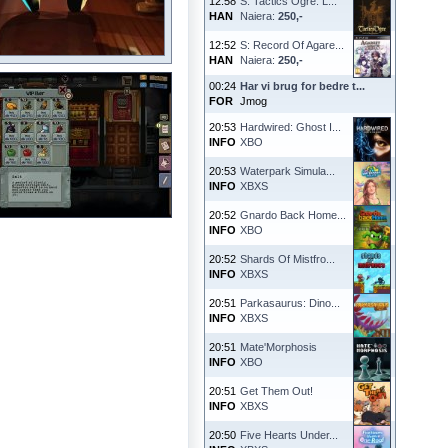
12:58
S: Tactics Ogre: L...
HAN
Naiera:
250,-
12:52
S: Record Of Agare...
HAN
Naiera:
250,-
00:24
Har vi brug for bedre t...
FOR
Jmog
20:53
Hardwired: Ghost I...
INFO
XBO
20:53
Waterpark Simula...
INFO
XBXS
20:52
Gnardo Back Home...
INFO
XBO
20:52
Shards Of Mistfro...
INFO
XBXS
20:51
Parkasaurus: Dino...
INFO
XBXS
20:51
Mate'Morphosis
INFO
XBO
20:51
Get Them Out!
INFO
XBXS
20:50
Five Hearts Under...