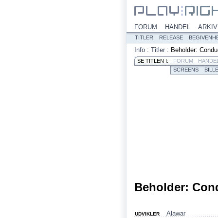
FORUM
HANDEL
ARKIV
TITLER
RELEASE
BEGIVENH
Info
:
Titler
:
Beholder: Condu
SE TITLEN I:
FORUM
HANDE
SCREENS
BILL
Beholder: Con
Alawar
UDVIKLER