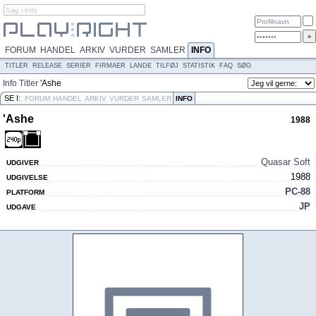
FORUM
HANDEL
ARKIV
VURDER
SAMLER
INFO
TITLER
RELEASE
SERIER
FIRMAER
LANDE
TILFØJ
STATISTIK
FAQ
SØG
Info
Titler
'Ashe
SE I:
FORUM
HANDEL
ARKIV
VURDER
SAMLER
INFO
'Ashe
1988
Quasar Soft
UDGIVER
1988
UDGIVELSE
PC-88
PLATFORM
JP
UDGAVE