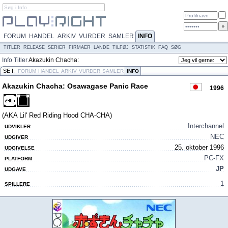
FORUM
HANDEL
ARKIV
VURDER
SAMLER
INFO
TITLER
RELEASE
SERIER
FIRMAER
LANDE
TILFØJ
STATISTIK
FAQ
SØG
Info
Titler
Akazukin Chacha:
Osawagase Panic Race
SE I:
FORUM
HANDEL
ARKIV
VURDER
SAMLER
INFO
Akazukin Chacha: Osawagase Panic Race
1996
(AKA Lil' Red Riding Hood CHA-CHA)
Interchannel
UDVIKLER
NEC
UDGIVER
25. oktober 1996
UDGIVELSE
PC-FX
PLATFORM
JP
UDGAVE
1
SPILLERE