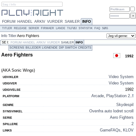
FORUM
HANDEL
ARKIV
VURDER
SAMLER
INFO
TITLER
RELEASE
SERIER
FIRMAER
LANDE
TILFØJ
STATISTIK
FAQ
SØG
Info
Titler
Aero Fighters
SE I:
FORUM
HANDEL
ARKIV
VURDER
SAMLER
INFO
SCREENS
BILLEDER
LIGNENDE
DIP SWITCH
CREDITS
Aero Fighters
1992
(AKA Sonic Wings)
Video System
UDVIKLER
Video System
UDGIVER
1992
UDGIVELSE
Arcade
,
PlayStation 2
...
PLATFORM
Skydespil
GENRE
Ovenfra auto lodret scroll
SYNSVINKEL
Aero Fighters
SERIE
2
SPILLERE
GameFAQs
,
KLOV
LINKS