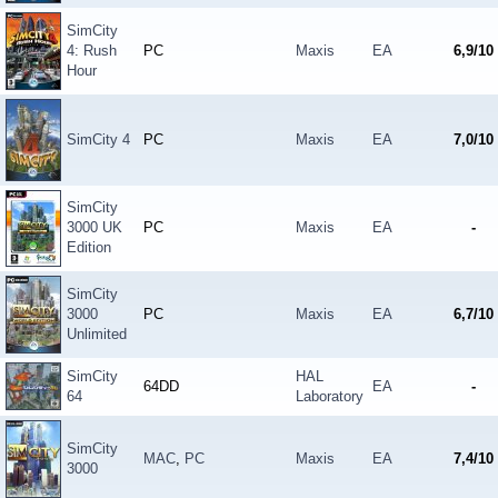
SimCity
4: Rush
PC
Maxis
EA
6,9/10
Hour
SimCity 4
PC
Maxis
EA
7,0/10
SimCity
3000 UK
PC
Maxis
EA
-
Edition
SimCity
3000
PC
Maxis
EA
6,7/10
Unlimited
SimCity
HAL
64DD
EA
-
64
Laboratory
SimCity
MAC
,
PC
Maxis
EA
7,4/10
3000