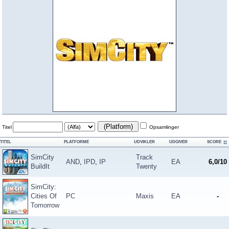
(Platform)
Titel
Opsamlinger
TITEL
PLATFORME
UDVIKLER
UDGIVER
SCORE
SimCity
Track
AND
,
IPD
,
IP
EA
6,0/10
BuildIt
Twenty
SimCity:
Cities Of
PC
Maxis
EA
-
Tomorrow