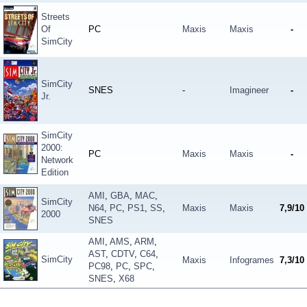
Streets
Of
PC
Maxis
Maxis
-
SimCity
SimCity
SNES
-
Imagineer
-
Jr.
SimCity
2000:
PC
Maxis
Maxis
-
Network
Edition
AMI
,
GBA
,
MAC
,
SimCity
N64
,
PC
,
PS1
,
SS
,
Maxis
Maxis
7,9/10
2000
SNES
AMI
,
AMS
,
ARM
,
AST
,
CDTV
,
C64
,
SimCity
Maxis
Infogrames
7,3/10
PC98
,
PC
,
SPC
,
SNES
,
X68