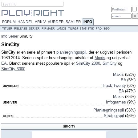
FORUM
HANDEL
ARKIV
VURDER
SAMLER
INFO
TITLER
RELEASE
SERIER
FIRMAER
LANDE
TILFØJ
STATISTIK
FAQ
SØG
Info
Serier
SimCity
SimCity
SimCity er en serie af primært
planlægningsspil
, der er udgivet i perioden
1989-2014. Seriens spil er hovedsageligt udviklet af
Maxis
og udgivet af
EA
. Blandt seriens mest populære spil er
SimCity 2000
,
SimCity
og
SimCity 3000
.
Maxis
(52%)
EA
(6%)
Track Twenty
(6%)
UDVIKLER
EA
(47%)
Maxis
(25%)
Infogrames
(9%)
UDGIVER
Planlægningsspil
(53%)
Strategispil
(46%)
GENRE
SIMCITY