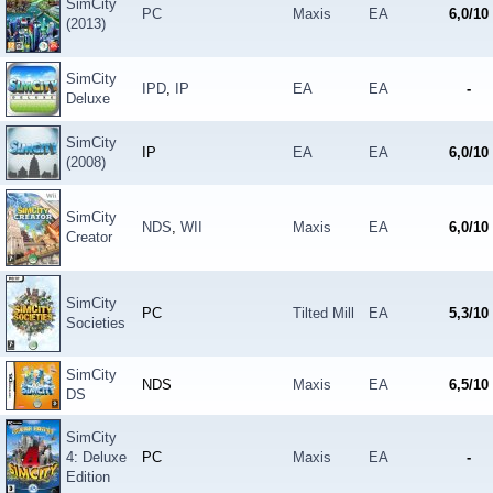
SimCity
PC
Maxis
EA
6,0/10
(2013)
SimCity
IPD
,
IP
EA
EA
-
Deluxe
SimCity
IP
EA
EA
6,0/10
(2008)
SimCity
NDS
,
WII
Maxis
EA
6,0/10
Creator
SimCity
PC
Tilted Mill
EA
5,3/10
Societies
SimCity
NDS
Maxis
EA
6,5/10
DS
SimCity
4: Deluxe
PC
Maxis
EA
-
Edition