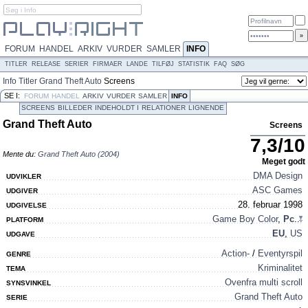
FORUM
HANDEL
ARKIV
VURDER
SAMLER
INFO
TITLER
RELEASE
SERIER
FIRMAER
LANDE
TILFØJ
STATISTIK
FAQ
SØG
Info
Titler
Grand Theft Auto
Screens
SE I:
FORUM
HANDEL
ARKIV
VURDER
SAMLER
INFO
SCREENS
BILLEDER
INDEHOLDT I
RELATIONER
LIGNENDE
CREDITS
Grand Theft Auto
Screens
7,3
/
10
Mente du:
Grand Theft Auto (2004)
Meget godt
DMA Design
UDVIKLER
ASC Games
UDGIVER
28. februar 1998
UDGIVELSE
Game Boy Color
,
Pc
...
PLATFORM
EU
,
US
UDGAVE
Action-
/
Eventyrspil
GENRE
Kriminalitet
TEMA
Ovenfra multi scroll
SYNSVINKEL
Grand Theft Auto
SERIE