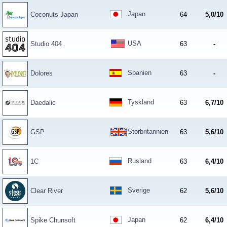
Japan
Coconuts Japan
64
5,0/10
USA
Studio 404
63
-
Spanien
Dolores
63
-
Tyskland
Daedalic
63
6,7/10
Storbritannien
GSP
63
5,6/10
Rusland
1C
63
6,4/10
Sverige
Clear River
62
5,6/10
Japan
Spike Chunsoft
62
6,4/10