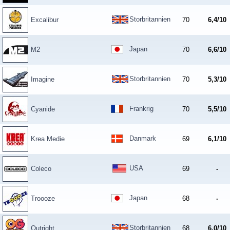
Storbritannien
Excalibur
70
6,4/10
Japan
M2
70
6,6/10
Storbritannien
Imagine
70
5,3/10
Frankrig
Cyanide
70
5,5/10
Danmark
Krea Medie
69
6,1/10
USA
Coleco
69
-
Japan
Troooze
68
-
Storbritannien
Outright
68
6,0/10