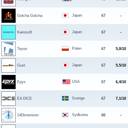
Japan
Gotcha Gotcha
67
-
Japan
Kairosoft
67
-
Polen
Teyon
67
5,0/10
Japan
Gust
67
5,5/10
USA
Epyx
67
6,4/10
Sverige
EA DICE
67
7,1/10
Sydkorea
14Dimension
66
-