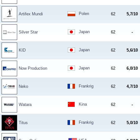
Polen
Artifex Mundi
62
5,7/10
Japan
Silver Star
62
-
Japan
KID
62
5,6/10
Japan
Now Production
62
6,0/10
Frankrig
Neko
62
4,7/10
Kina
Watara
62
-
Frankrig
Titus
62
5,0/10