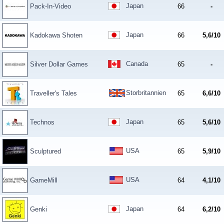
Japan
Pack-In-Video
66
-
Japan
Kadokawa Shoten
66
5,6/10
Canada
Silver Dollar Games
65
-
Storbritannien
Traveller's Tales
65
6,6/10
Japan
Technos
65
5,6/10
USA
Sculptured
65
5,9/10
USA
GameMill
64
4,1/10
Japan
Genki
64
6,2/10