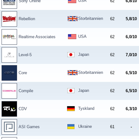
USA
Sony Online
62
6,8/10
Storbritannien
Rebellion
62
5,8/10
USA
Realtime Associates
62
6,0/10
Japan
Level-5
62
7,0/10
Storbritannien
Core
62
6,5/10
Japan
Compile
62
6,5/10
Tyskland
CDV
62
6,3/10
Ukraine
ASI Games
61
-