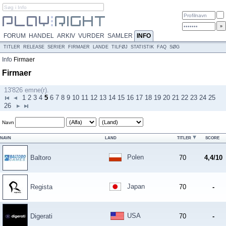
FORUM
HANDEL
ARKIV
VURDER
SAMLER
INFO
TITLER
RELEASE
SERIER
FIRMAER
LANDE
TILFØJ
STATISTIK
FAQ
SØG
Info
Firmaer
Firmaer
13'826 emne(r).
1
2
3
4
5
6
7
8
9
10
11
12
13
14
15
16
17
18
19
20
21
22
23
24
25
26
Navn
NAVN
LAND
TITLER
SCORE
Polen
Baltoro
70
4,4/10
Japan
Regista
70
-
USA
Digerati
70
-