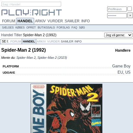
FORUM
HANDEL
ARKIV
VURDER
SAMLER
INFO
SÆLGES
KØBES
OPRET
BUTIKSSALG
FORSLAG
FAQ
SØG
Handel
Titler
Spider-Man 2 (1992)
SE I:
FORUM
HANDEL
ARKIV
VURDER
SAMLER
INFO
Spider-Man 2 (1992)
Handlere
Mente du:
Spider-Man 2
,
Spider-Man 2 (2023)
Game Boy
PLATFORM
EU
,
US
UDGAVE