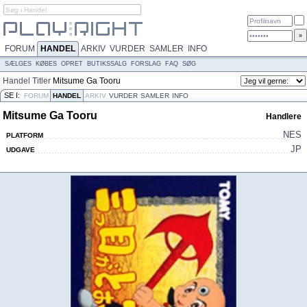
FORUM
HANDEL
ARKIV
VURDER
SAMLER
INFO
SÆLGES
KØBES
OPRET
BUTIKSSALG
FORSLAG
FAQ
SØG
Handel
Titler
Mitsume Ga Tooru
SE I:
FORUM
HANDEL
ARKIV
VURDER
SAMLER
INFO
Mitsume Ga Tooru
Handlere
NES
PLATFORM
JP
UDGAVE