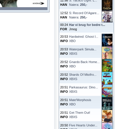
12:58
S: Tactics Ogre: L...
HAN
Naiera:
250,-
12:52
S: Record Of Agare...
HAN
Naiera:
250,-
00:24
Har vi brug for bedre t...
FOR
Jmog
20:53
Hardwired: Ghost I...
INFO
XBO
20:53
Waterpark Simula...
INFO
XBXS
20:52
Gnardo Back Home...
INFO
XBO
20:52
Shards Of Mistfro...
INFO
XBXS
20:51
Parkasaurus: Dino...
INFO
XBXS
20:51
Mate'Morphosis
INFO
XBO
20:51
Get Them Out!
INFO
XBXS
20:50
Five Hearts Under...