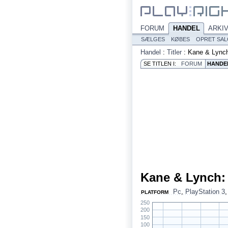
FORUM
HANDEL
ARKI
SÆLGES
KØBES
OPRET SA
Handel
:
Titler
:
Kane & Lync
SE TITLEN I:
FORUM
HANDE
Kane & Lynch:
Pc
,
PlayStation 3
PLATFORM
250
200
150
100