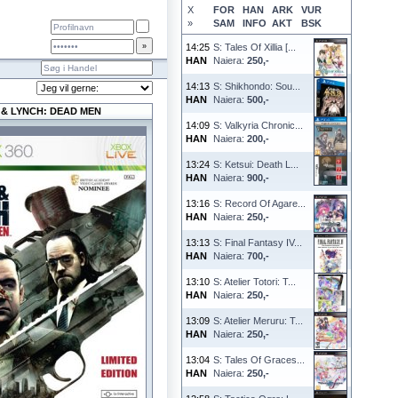
X
FOR
HAN
ARK
VUR
»
SAM
INFO
AKT
BSK
14:25
S: Tales Of Xillia [...
HAN
Naiera:
250,-
14:13
S: Shikhondo: Sou...
HAN
Naiera:
500,-
& LYNCH: DEAD MEN
14:09
S: Valkyria Chronic...
HAN
Naiera:
200,-
13:24
S: Ketsui: Death L...
HAN
Naiera:
900,-
13:16
S: Record Of Agare...
HAN
Naiera:
250,-
13:13
S: Final Fantasy IV...
HAN
Naiera:
700,-
13:10
S: Atelier Totori: T...
HAN
Naiera:
250,-
13:09
S: Atelier Meruru: T...
HAN
Naiera:
250,-
13:04
S: Tales Of Graces...
HAN
Naiera:
250,-