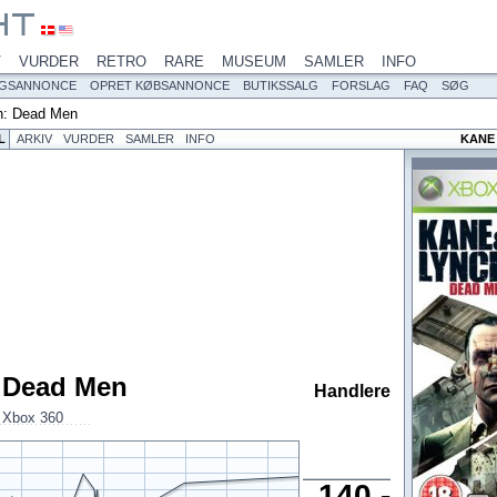
V
VURDER
RETRO
RARE
MUSEUM
SAMLER
INFO
LGSANNONCE
OPRET KØBSANNONCE
BUTIKSSALG
FORSLAG
FAQ
SØG
h: Dead Men
L
ARKIV
VURDER
SAMLER
INFO
KANE 
 Dead Men
Handlere
,
Xbox 360
140,-