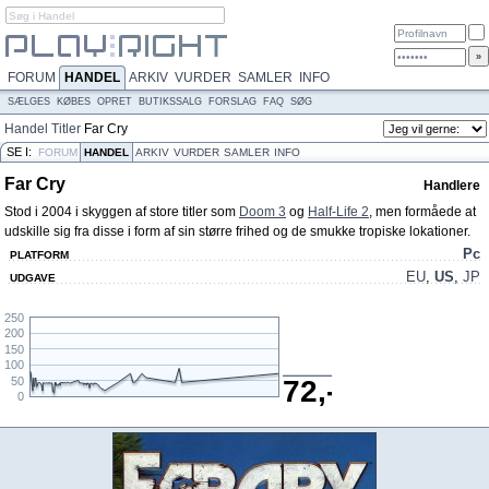
FORUM
HANDEL
ARKIV
VURDER
SAMLER
INFO
SÆLGES
KØBES
OPRET
BUTIKSSALG
FORSLAG
FAQ
SØG
Handel
Titler
Far Cry
SE I:
FORUM
HANDEL
ARKIV
VURDER
SAMLER
INFO
Far Cry
Handlere
Stod i 2004 i skyggen af store titler som
Doom 3
og
Half-Life 2
, men formåede at
udskille sig fra disse i form af sin større frihed og de smukke tropiske lokationer.
Pc
PLATFORM
EU
,
US
,
JP
UDGAVE
250
200
150
100
50
72,-
0