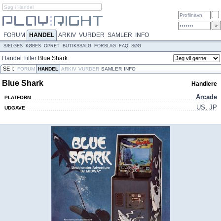
FORUM
HANDEL
ARKIV
VURDER
SAMLER
INFO
SÆLGES
KØBES
OPRET
BUTIKSSALG
FORSLAG
FAQ
SØG
Handel
Titler
Blue Shark
SE I:
FORUM
HANDEL
ARKIV
VURDER
SAMLER
INFO
Blue Shark
Handlere
Arcade
PLATFORM
US
,
JP
UDGAVE