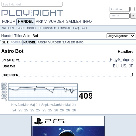
FORUM
HANDEL
ARKIV
VURDER
SAMLER
INFO
SÆLGES
KØBES
OPRET
BUTIKSSALG
FORSLAG
FAQ
SØG
Handel
Titler
Astro Bot
SE I:
FORUM
HANDEL
ARKIV
VURDER
SAMLER
INFO
Astro Bot
Handlere
PlayStation 5
PLATFORM
EU
,
US
,
JP
UDGAVE
1
BUTIKKER
600
500
400
300
409,-
200
100
0
Nov
Jan
Mar
Maj
Jul
Sep
Nov
Jan
Mar
Maj
Jul
24
25
25
25
25
25
25
26
26
26
26