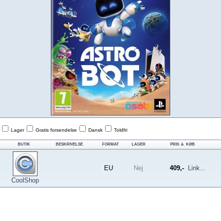
Lager
Gratis forsendelse
Dansk
Toldfri
BUTIK
BESKRIVELSE
FORMAT
LAGER
PRIS
KØB
EU
Nej
409,-
Link...
CoolShop