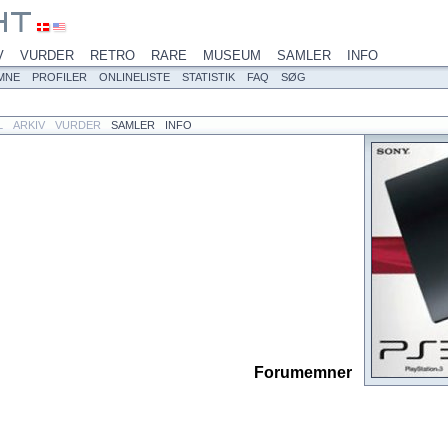
V
VURDER
RETRO
RARE
MUSEUM
SAMLER
INFO
MNE
PROFILER
ONLINELISTE
STATISTIK
FAQ
SØG
L
ARKIV
VURDER
SAMLER
INFO
Forumemner