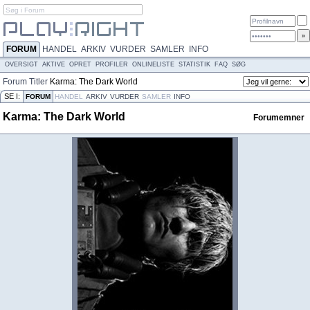
FORUM
HANDEL
ARKIV
VURDER
SAMLER
INFO
OVERSIGT
AKTIVE
OPRET
PROFILER
ONLINELISTE
STATISTIK
FAQ
SØG
Forum
Titler
Karma: The Dark World
SE I:
FORUM
HANDEL
ARKIV
VURDER
SAMLER
INFO
Karma: The Dark World
Forumemner