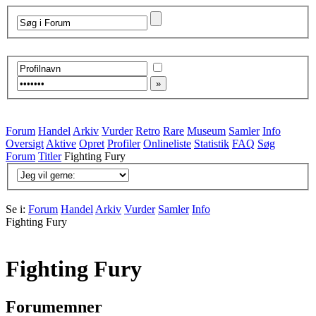
Forum
Handel
Arkiv
Vurder
Retro
Rare
Museum
Samler
Info
Oversigt
Aktive
Opret
Profiler
Onlineliste
Statistik
FAQ
Søg
Forum
Titler
Fighting Fury
Se i:
Forum
Handel
Arkiv
Vurder
Samler
Info
Fighting Fury
Fighting Fury
Forumemner