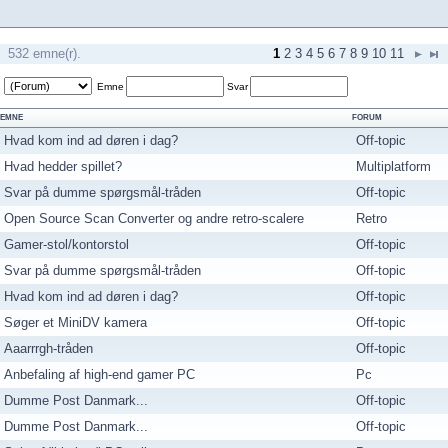
532 emne(r).
1
2
3
4
5
6
7
8
9
10
11
Emne
Svar
EMNE
FORUM
Hvad kom ind ad døren i dag?
Off-topic
Hvad hedder spillet?
Multiplatform
Svar på dumme spørgsmål-tråden
Off-topic
Open Source Scan Converter og andre retro-scalere
Retro
Gamer-stol/kontorstol
Off-topic
Svar på dumme spørgsmål-tråden
Off-topic
Hvad kom ind ad døren i dag?
Off-topic
Søger et MiniDV kamera
Off-topic
Aaarrrgh-tråden
Off-topic
Anbefaling af high-end gamer PC
Pc
Dumme Post Danmark...
Off-topic
Dumme Post Danmark...
Off-topic