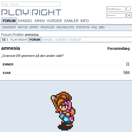
FORUM
HANDEL
ARKIV
VURDER
SAMLER
INFO
OVERSIGT
AKTIVE
OPRET
PROFILER
ONLINELISTE
STATISTIK
FAQ
SØG
Forum
Profiler
amnesia
SE I:
PLAY:RIGHT
FORUM
HANDEL
VURDER
SAMLER
amnesia
Forumindlæg
„Græsset ER grønnere på den anden side!“
11
EMNER
584
SVAR