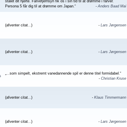
stålet dit hjerte. Farvefjernsyn fik os i sin tid til at drømme i farver.
Persona 5 får dig til at drømme om Japan.“
-
Anders Baad Mai
(afventer citat...)
-
Lars Jørgensen
(afventer citat...)
-
Lars Jørgensen
„...som simpelt, ekstremt vanedannende spil er denne titel formidabel.“
s
-
Christian Kruse
(afventer citat...)
-
Klaus Timmermann
(afventer citat...)
-
Lars Jørgensen