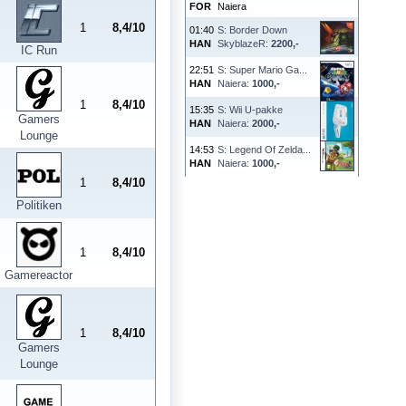
FOR
Naiera
1
8,4/10
01:40
S: Border Down
HAN
SkyblazeR:
2200,-
IC Run
22:51
S: Super Mario Ga...
HAN
Naiera:
1000,-
1
8,4/10
15:35
S: Wii U-pakke
Gamers
HAN
Naiera:
2000,-
Lounge
14:53
S: Legend Of Zelda...
HAN
Naiera:
1000,-
1
8,4/10
Politiken
1
8,4/10
Gamereactor
1
8,4/10
Gamers
Lounge