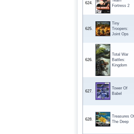
Team
624.
Fortress 2
Tiny
625.
Troopers:
Joint Ops
Total War
626.
Battles:
Kingdom
Tower Of
627.
Babel
Treasures O
628.
The Deep