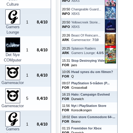
INFO
XBXS
Culture
20:50
Changeable Guard...
INFO
XBXS
1
8,4/10
20:50
Yellowcreek Storie...
Gamers
INFO
XBXS
Lounge
20:26
Beast Of Reincarn...
ARK
Gamereactor:
7
/
10
20:25
Splatoon Raiders
1
8,4/10
ARK
Gamers Lounge:
4.0
/
5
Det Nye
COMputer
15:31
Stop Destroying Videoga...
FOR
jaes
10:05
Hvad synes du om filmen?
1
8,4/10
FOR
Q
Gamereactor
09:07
PlayStation 5-tråden (P...
FOR
Greaseball
16:15
Halo: Campaign Evolved
5
8,4/10
FOR
Dunwich
Gamereactor
11:56
Nyt i PlayStation Store
FOR
Konsolkongen
18:02
Den store Commodore 64-...
FOR
Beano
1
8,4/10
01:15
Fremtiden for Xbox
Gamers
FOR
Dunwich