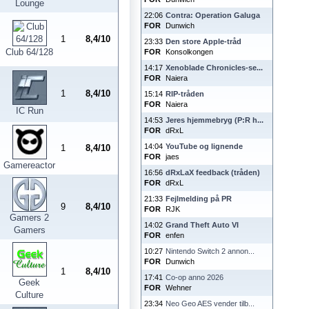
Lounge
22:06
Contra: Operation Galuga
FOR
Dunwich
1
8,4/10
23:33
Den store Apple-tråd
Club 64/128
FOR
Konsolkongen
14:17
Xenoblade Chronicles-se...
FOR
Naiera
1
8,4/10
15:14
RIP-tråden
FOR
Naiera
IC Run
14:53
Jeres hjemmebryg (P:R h...
FOR
dRxL
14:04
YouTube og lignende
1
8,4/10
FOR
jaes
Gamereactor
16:56
dRxLaX feedback (tråden)
FOR
dRxL
21:33
Fejlmelding på PR
9
8,4/10
FOR
RJK
Gamers 2
14:02
Grand Theft Auto VI
Gamers
FOR
enfen
10:27
Nintendo Switch 2 annon...
FOR
Dunwich
1
8,4/10
17:41
Co-op anno 2026
Geek
FOR
Wehner
Culture
23:34
Neo Geo AES vender tilb...