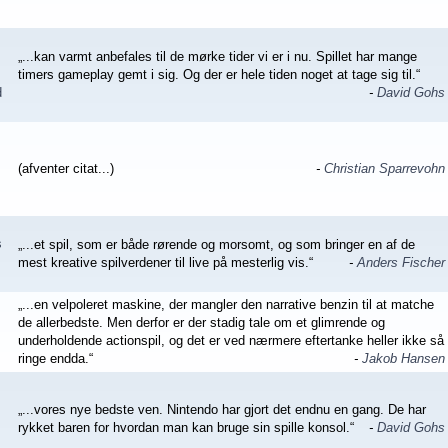
„...kan varmt anbefales til de mørke tider vi er i nu. Spillet har mange
timers gameplay gemt i sig. Og der er hele tiden noget at tage sig til.“
d
-
David Gohs
(afventer citat...)
-
Christian Sparrevohn
s
„...et spil, som er både rørende og morsomt, og som bringer en af de
mest kreative spilverdener til live på mesterlig vis.“
-
Anders Fischer
„...en velpoleret maskine, der mangler den narrative benzin til at matche
de allerbedste. Men derfor er der stadig tale om et glimrende og
underholdende actionspil, og det er ved nærmere eftertanke heller ikke så
ringe endda.“
-
Jakob Hansen
„...vores nye bedste ven. Nintendo har gjort det endnu en gang. De har
rykket baren for hvordan man kan bruge sin spille konsol.“
-
David Gohs