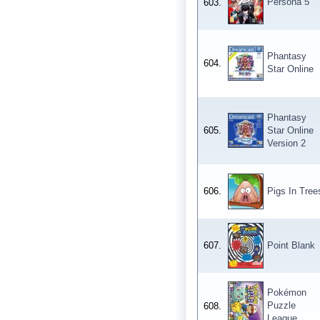
Persona 5
603.
Phantasy
604.
Star Online
Phantasy
605.
Star Online
Version 2
606.
Pigs In Tree
607.
Point Blank
Pokémon
Puzzle
608.
League