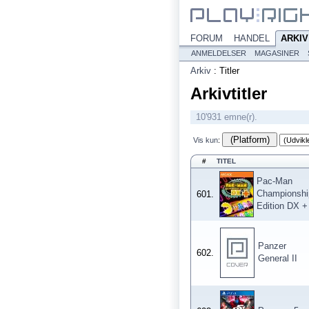
FORUM
HANDEL
ARKIV
ANMELDELSER
MAGASINER
Arkiv
:
Titler
Arkivtitler
10'931 emne(r).
(Platform)
Vis kun
:
#
TITEL
Pac-Man
Championshi
601.
Edition DX +
Panzer
602.
General II