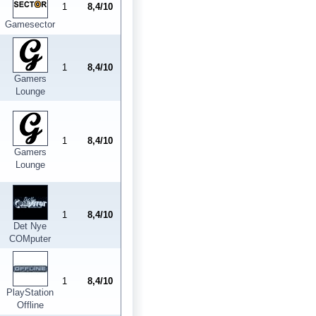
1
8,4/10
Gamesector
1
8,4/10
Gamers
Lounge
1
8,4/10
Gamers
Lounge
1
8,4/10
Det Nye
COMputer
1
8,4/10
PlayStation
Offline