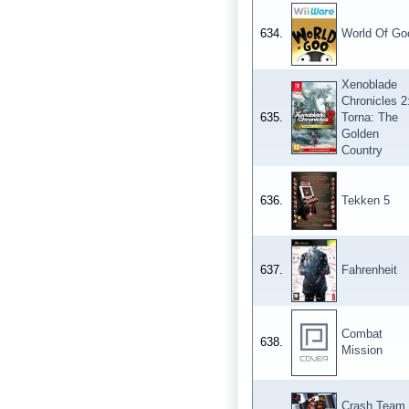
634.
World Of Go
Xenoblade
Chronicles 2
635.
Torna: The
Golden
Country
636.
Tekken 5
637.
Fahrenheit
Combat
638.
Mission
Crash Team