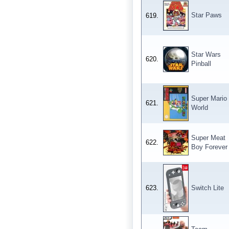
Star Paws
619.
Star Wars
620.
Pinball
Super Mario
621.
World
Super Meat
622.
Boy Forever
623.
Switch Lite