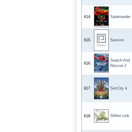
614.
Salamander
615.
Sanxion
Search And
616.
Rescue 2
617.
SimCity 4
Slither Link
618.