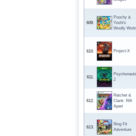
Poochy &
609.
Yoshi's
Woolly Worl
Project-X
610.
Psychonaut
611.
2
Ratchet &
612.
Clank: Rift
Apart
Ring Fit
613.
Adventure