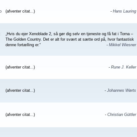
o
(afventer citat...)
-
Hans Lauring
:
„Hvis du ejer Xenoblade 2, så gør dig selv en tjeneste og få fat i Torna –
The Golden Country. Det er alt for svært at sætte ord på, hvor fantastisk
denne fortælling er.“
-
Mikkel Wiesner
(afventer citat...)
-
Rune J. Keller
(afventer citat...)
-
Johannes Wørts
(afventer citat...)
-
Christian Güttler