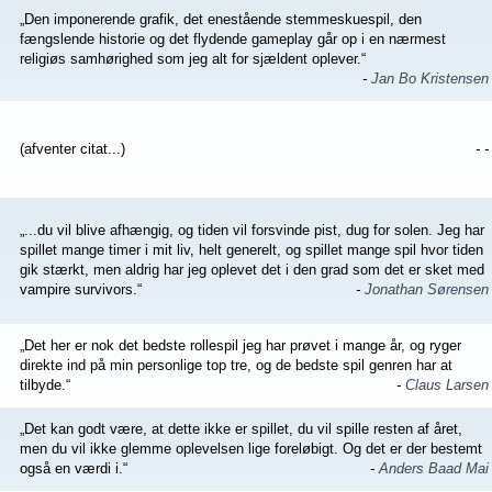
„Den imponerende grafik, det enestående stemmeskuespil, den
fængslende historie og det flydende gameplay går op i en nærmest
religiøs samhørighed som jeg alt for sjældent oplever.“
-
Jan Bo Kristensen
(afventer citat...)
- -
„...du vil blive afhængig, og tiden vil forsvinde pist, dug for solen. Jeg har
spillet mange timer i mit liv, helt generelt, og spillet mange spil hvor tiden
gik stærkt, men aldrig har jeg oplevet det i den grad som det er sket med
vampire survivors.“
-
Jonathan Sørensen
„Det her er nok det bedste rollespil jeg har prøvet i mange år, og ryger
direkte ind på min personlige top tre, og de bedste spil genren har at
tilbyde.“
-
Claus Larsen
„Det kan godt være, at dette ikke er spillet, du vil spille resten af året,
men du vil ikke glemme oplevelsen lige foreløbigt. Og det er der bestemt
også en værdi i.“
-
Anders Baad Mai