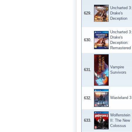
Uncharted 3:
629.
Drake's
Deception
Uncharted 3:
Drake's
630.
Deception:
Remastered
Vampire
631.
Survivors
Wasteland 3
632.
Wolfenstein
633.
II: The New
Colossus