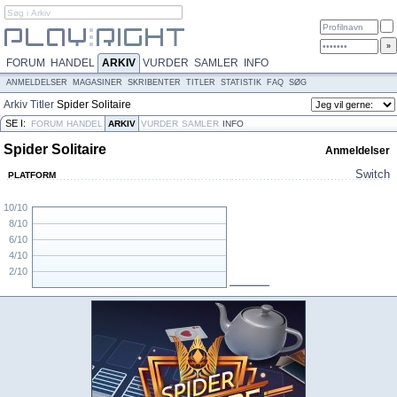
FORUM
HANDEL
ARKIV
VURDER
SAMLER
INFO
ANMELDELSER
MAGASINER
SKRIBENTER
TITLER
STATISTIK
FAQ
SØG
Arkiv
Titler
Spider Solitaire
SE I:
FORUM
HANDEL
ARKIV
VURDER
SAMLER
INFO
Spider Solitaire
Anmeldelser
Switch
PLATFORM
10/10
8/10
6/10
4/10
2/10
N/A