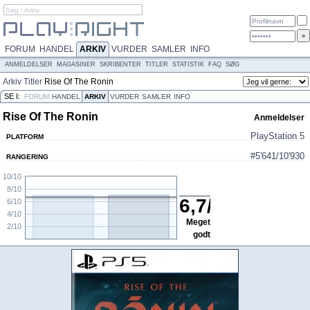
FORUM
HANDEL
ARKIV
VURDER
SAMLER
INFO
ANMELDELSER
MAGASINER
SKRIBENTER
TITLER
STATISTIK
FAQ
SØG
Arkiv
Titler
Rise Of The Ronin
SE I:
FORUM
HANDEL
ARKIV
VURDER
SAMLER
INFO
Rise Of The Ronin
Anmeldelser
PlayStation 5
PLATFORM
#5'641/10'930
RANGERING
10/10
8/10
6,7
/
10
6/10
4/10
Meget
2/10
godt