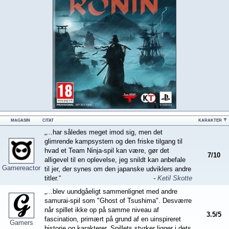
MAGASIN
CITAT
KARAKTER
„...har således meget imod sig, men det
glimrende kampsystem og den friske tilgang til
hvad et Team Ninja-spil kan være, gør det
7
/
10
alligevel til en oplevelse, jeg snildt kan anbefale
Gamereactor
til jer, der synes om den japanske udviklers andre
titler.“
-
Ketil Skotte
„...blev uundgåeligt sammenlignet med andre
samurai-spil som "Ghost of Tsushima". Desværre
når spillet ikke op på samme niveau af
3.5
/
5
fascination, primært på grund af en uinspireret
Gamers
historie og karakterer. Spillets styrker ligger i dets