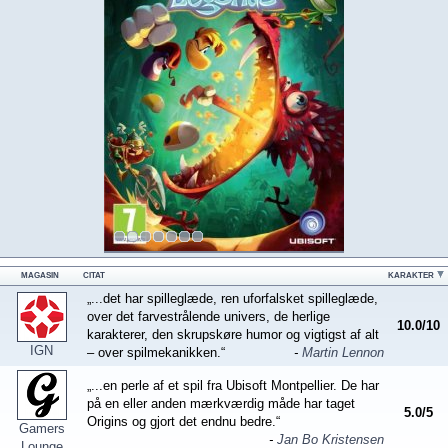
MAGASIN
CITAT
KARAKTER
„...det har spilleglæde, ren uforfalsket spilleglæde,
over det farvestrålende univers, de herlige
10.0
/
10
karakterer, den skrupskøre humor og vigtigst af alt
IGN
– over spilmekanikken.“
-
Martin Lennon
„...en perle af et spil fra Ubisoft Montpellier. De har
på en eller anden mærkværdig måde har taget
5.0
/
5
Origins og gjort det endnu bedre.“
Gamers
-
Jan Bo Kristensen
Lounge