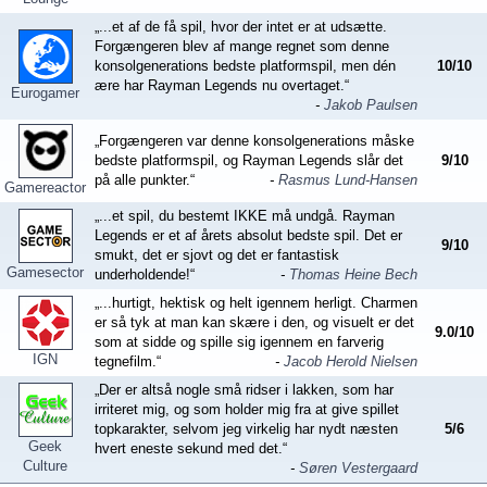
„...et af de få spil, hvor der intet er at udsætte.
Forgængeren blev af mange regnet som denne
konsolgenerations bedste platformspil, men dén
10
/
10
ære har Rayman Legends nu overtaget.“
Eurogamer
-
Jakob Paulsen
„Forgængeren var denne konsolgenerations måske
bedste platformspil, og Rayman Legends slår det
9
/
10
på alle punkter.“
-
Rasmus Lund-Hansen
Gamereactor
„...et spil, du bestemt IKKE må undgå. Rayman
Legends er et af årets absolut bedste spil. Det er
9
/
10
smukt, det er sjovt og det er fantastisk
Gamesector
underholdende!“
-
Thomas Heine Bech
„...hurtigt, hektisk og helt igennem herligt. Charmen
er så tyk at man kan skære i den, og visuelt er det
9.0
/
10
som at sidde og spille sig igennem en farverig
IGN
tegnefilm.“
-
Jacob Herold Nielsen
„Der er altså nogle små ridser i lakken, som har
irriteret mig, og som holder mig fra at give spillet
topkarakter, selvom jeg virkelig har nydt næsten
5
/
6
Geek
hvert eneste sekund med det.“
Culture
-
Søren Vestergaard