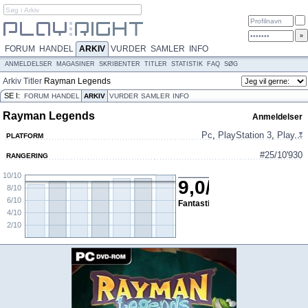
FORUM
HANDEL
ARKIV
VURDER
SAMLER
INFO
ANMELDELSER
MAGASINER
SKRIBENTER
TITLER
STATISTIK
FAQ
SØG
Arkiv
Titler
Rayman Legends
SE I:
FORUM
HANDEL
ARKIV
VURDER
SAMLER
INFO
Rayman Legends
Anmeldelser
Pc
,
PlayStation 3
,
Play
...
PLATFORM
#25/10'930
RANGERING
10/10
9,0
/
10
8/10
6/10
Fantastisk
4/10
2/10