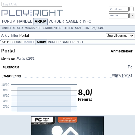
FORUM
HANDEL
ARKIV
VURDER
SAMLER
INFO
ANMELDELSER
MAGASINER
SKRIBENTER
TITLER
STATISTIK
FAQ
SØG
Arkiv
Titler
Portal
SE I:
FORUM
HANDEL
ARKIV
VURDER
SAMLER
INFO
Portal
Anmeldelser
Mente du:
Portal (1986)
Pc
PLATFORM
#967/10'931
RANGERING
10/10
8,0
/
10
8/10
6/10
Fremragende
4/10
2/10