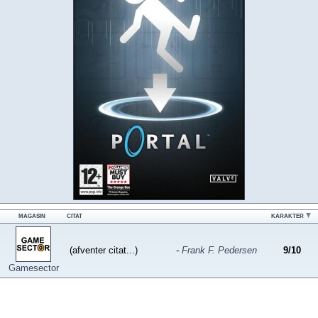
MAGASIN
CITAT
KARAKTER
(afventer citat...)
-
Frank F. Pedersen
9
/
10
Gamesector