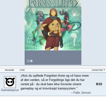
MAGASIN
CITAT
KARAKTER
„Hvis du spillede Forgotten Anne og vil have mere
af den verden, så er Forgotlings lige det du har
ventet på - du skal bare ikke forvente stramt
8
/
10
gameplay og et knivskarpt kampsystem.“
Gamereactor
-
Palle Jensen