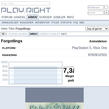
FORUM
HANDEL
ARKIV
VURDER
SAMLER
INFO
ANMELDELSER
MAGASINER
SKRIBENTER
TITLER
STATISTIK
FAQ
SØG
Arkiv
Titler
Forgotlings
SE I:
FORUM
HANDEL
ARKIV
VURDER
SAMLER
INFO
Forgotlings
Anmeldelser
PlayStation 5
,
Xbox One
PLATFORM
#3'828/10'931
RANGERING
10/10
8/10
7,3
/
10
6/10
4/10
Meget
2/10
godt