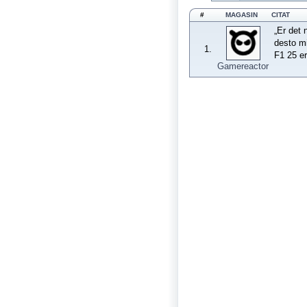
#
MAGASIN
CITAT
„Er det 
desto mi
1.
F1 25 er
Gamereactor