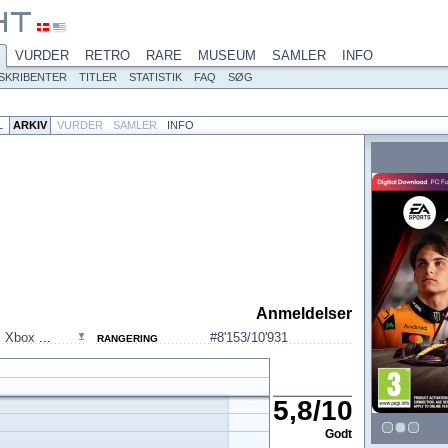
VURDER
RETRO
RARE
MUSEUM
SAMLER
INFO
SKRIBENTER
TITLER
STATISTIK
FAQ
SØG
L
ARKIV
VURDER
SAMLER
INFO
Anmeldelser
,
Xbox
...
#8'153/10'931
RANGERING
5,8
/
10
Godt