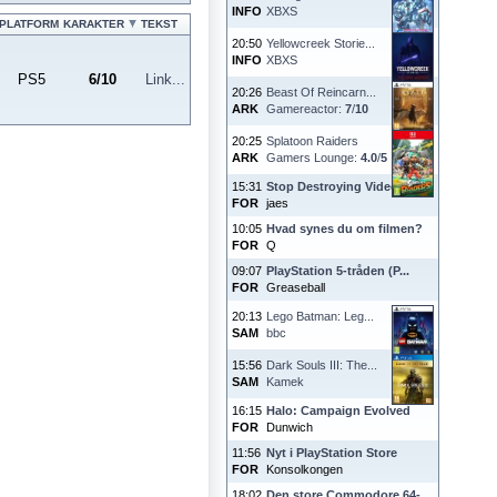
INFO
XBXS
PLATFORM
KARAKTER
TEKST
20:50
Yellowcreek Storie...
INFO
XBXS
PS5
6
/
10
Link...
20:26
Beast Of Reincarn...
ARK
Gamereactor:
7
/
10
20:25
Splatoon Raiders
ARK
Gamers Lounge:
4.0
/
5
15:31
Stop Destroying Videoga...
FOR
jaes
10:05
Hvad synes du om filmen?
FOR
Q
09:07
PlayStation 5-tråden (P...
FOR
Greaseball
20:13
Lego Batman: Leg...
SAM
bbc
15:56
Dark Souls III: The...
SAM
Kamek
16:15
Halo: Campaign Evolved
FOR
Dunwich
11:56
Nyt i PlayStation Store
FOR
Konsolkongen
18:02
Den store Commodore 64-...