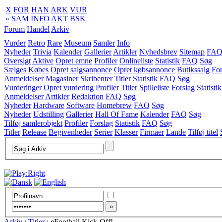
X
FOR
HAN
ARK
VUR
»
SAM
INFO
AKT
BSK
Forum
Handel
Arkiv
Vurder
Retro
Rare
Museum
Samler
Info
Nyheder
Trivia
Kalender
Gallerier
Artikler
Nyhedsbrev
Sitemap
FA
Oversigt
Aktive
Opret emne
Profiler
Onlineliste
Statistik
FAQ
Søg
Sælges
Købes
Opret salgsannonce
Opret købsannonce
Butikssalg
For
Anmeldelser
Magasiner
Skribenter
Titler
Statistik
FAQ
Søg
Vurderinger
Opret vurdering
Profiler
Titler
Spilleliste
Forslag
Statistik
Anmeldelser
Artikler
Redaktion
FAQ
Søg
Nyheder
Hardware
Software
Homebrew
FAQ
Søg
Nyheder
Udstilling
Gallerier
Hall Of Fame
Kalender
FAQ
Søg
Tilføj samlerobjekt
Profiler
Forslag
Statistik
FAQ
Søg
Titler
Release
Begivenheder
Serier
Klasser
Firmaer
Lande
Tilføj titel
Arkiv
:
Titler
:
eFootball Kick-Off!