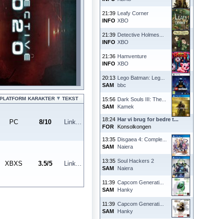
21:39
Leafy Corner
INFO
XBO
21:39
Detective Holmes...
INFO
XBO
21:36
Hamventure
INFO
XBO
20:13
Lego Batman: Leg...
SAM
bbc
PLATFORM
KARAKTER
TEKST
15:56
Dark Souls III: The...
SAM
Kamek
18:24
Har vi brug for bedre t...
PC
8
/
10
Link...
FOR
Konsolkongen
13:35
Disgaea 4: Comple...
SAM
Naiera
13:35
Soul Hackers 2
XBXS
3.5
/
5
Link...
SAM
Naiera
11:39
Capcom Generati...
SAM
Hanky
11:39
Capcom Generati...
SAM
Hanky