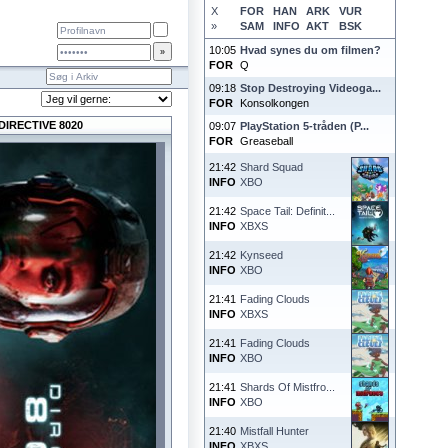
X
FOR
HAN
ARK
VUR
»
SAM
INFO
AKT
BSK
10:05
Hvad synes du om filmen?
FOR
Q
09:18
Stop Destroying Videoga...
FOR
Konsolkongen
DIRECTIVE 8020
09:07
PlayStation 5-tråden (P...
FOR
Greaseball
21:42
Shard Squad
INFO
XBO
21:42
Space Tail: Definit...
INFO
XBXS
21:42
Kynseed
INFO
XBO
21:41
Fading Clouds
INFO
XBXS
21:41
Fading Clouds
INFO
XBO
21:41
Shards Of Mistfro...
INFO
XBO
21:40
Mistfall Hunter
INFO
XBXS