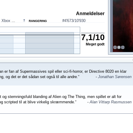
Anmeldelser
,
Xbox
...
#4'673/10'930
RANGERING
7,1
/
10
Meget godt
n er fan af Supermassives spil eller sci-fi-horror, er Directive 8020 en klar
ng, og det er det sådan set også til alle andre.“
-
Jonathan Sørensen
lot og stemningsfuld blanding af Alien og The Thing, men spillet er alt for
og scripted til at blive virkelig skræmmende.“
-
Alan Vittarp Rasmussen