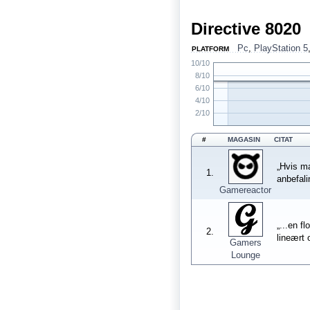
Directive 8020
Pc
,
PlayStation 5
PLATFORM
10/10
8/10
6/10
4/10
2/10
#
MAGASIN
CITAT
„Hvis ma
1.
anbefali
Gamereactor
„...en f
2.
lineært 
Gamers
Lounge