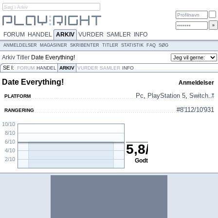
FORUM
HANDEL
ARKIV
VURDER
SAMLER
INFO
ANMELDELSER
MAGASINER
SKRIBENTER
TITLER
STATISTIK
FAQ
SØG
Arkiv
Titler
Date Everything!
SE I:
FORUM
HANDEL
ARKIV
VURDER
SAMLER
INFO
Date Everything!
Anmeldelser
Pc
,
PlayStation 5
,
Switch
...
PLATFORM
#8'112/10'931
RANGERING
10/10
8/10
6/10
5,8
/
10
4/10
2/10
Godt