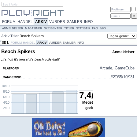
FORUM
HANDEL
ARKIV
VURDER
SAMLER
INFO
ANMELDELSER
MAGASINER
SKRIBENTER
TITLER
STATISTIK
FAQ
SØG
Arkiv
Titler
Beach Spikers
SE I:
FORUM
HANDEL
ARKIV
VURDER
SAMLER
INFO
Beach Spikers
Anmeldelser
„It's hot! It's tense! It's beach volleyball!“
Arcade
,
GameCube
PLATFORM
#2'055/10'931
RANGERING
10/10
8/10
7,4
/
10
6/10
Meget
4/10
godt
2/10