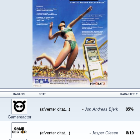
MAGASIN
CITAT
KARAKTER
(afventer citat...)
-
Jon Andreas Bjerk
85
%
Gamereactor
(afventer citat...)
-
Jesper Olesen
8
/
10