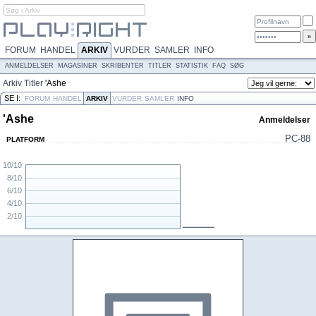
FORUM
HANDEL
ARKIV
VURDER
SAMLER
INFO
ANMELDELSER
MAGASINER
SKRIBENTER
TITLER
STATISTIK
FAQ
SØG
Arkiv
Titler
'Ashe
SE I:
FORUM
HANDEL
ARKIV
VURDER
SAMLER
INFO
'Ashe
Anmeldelser
PC-88
PLATFORM
10/10
8/10
6/10
4/10
2/10
N/A